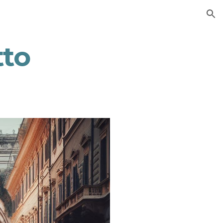
ion
tto