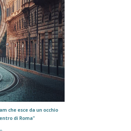
am che esce da un occhio
centro di Roma"
te