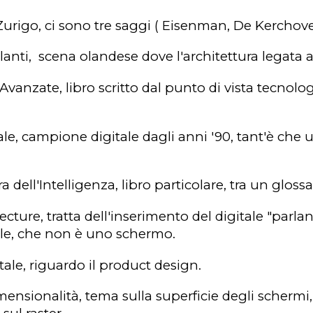
 Zurigo
, ci sono tre saggi ( Eisenman, De Kerchov
lanti
, scena olandese dove l'architettura legata a
 Avanzate
, libro scritto dal punto di vista tecnolo
ale
, campione digitale dagli anni '90, tant'è che 
ra dell'Intelligenza
, libro particolare, tra un gloss
tecture
, tratta dell'inserimento del digitale "par
tale, che non è uno schermo.
tale
, riguardo il product design.
mensionalità
, tema sulla superficie degli schermi