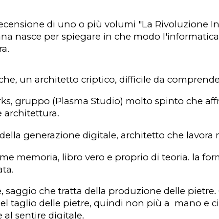
ecensione di uno o più volumi "La Rivoluzione In
lana nasce per spiegare in che modo l'
informatic
ra.
oche
, un architetto criptico, difficile da compren
rks
, gruppo (Plasma Studio) molto spinto che affro
e
architettura
.
della generazione digitale, architetto che lavora
ome memoria
, libro vero e proprio di teoria. la 
ata.
e
, saggio che tratta della produzione delle pietre
l taglio delle pietre, quindi non più a mano e c
 al sentire digitale.