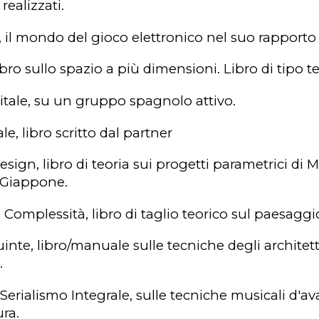
realizzati.
, il mondo del gioco elettronico nel suo rapporto 
libro sullo spazio a più dimensioni. Libro di tipo t
itale
, su un gruppo spagnolo attivo.
ale
, libro scritto dal partner
Design
, libro di teoria sui progetti parametrici d
n Giappone.
ll Complessità
, libro di taglio teorico sul paesaggi
uinte
, libro/manuale sulle tecniche degli architet
.
 Serialismo Integrale
, sulle tecniche musicali d'
ura.