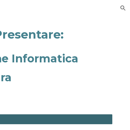
ion
Presentare:
ne Informatica
ura