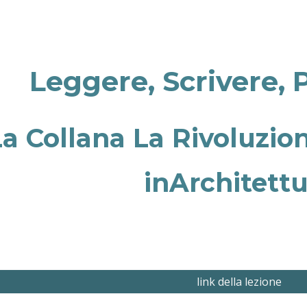
ip to main content
Skip to navigat
Leggere, Scrivere, 
La Collana La Rivoluzio
inArchitett
link della lezione