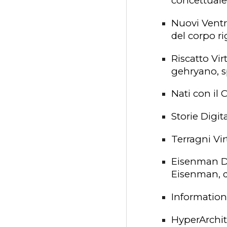
concettuale 
Nuovi Ventr
del corpo ri
Riscatto Vir
gehryano, sp
Nati con il
Storie Digita
Terragni Vir
Eisenman D
Eisenman, qu
Information
HyperArchit