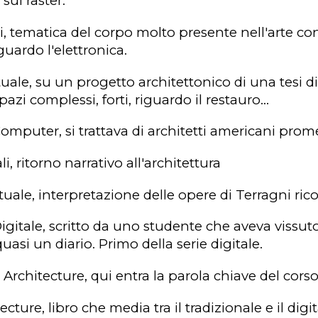
sul raster.
i
, tematica del corpo molto presente nell'arte co
guardo l'elettronica.
tuale
, su un progetto architettonico di una tesi 
azi complessi, forti, riguardo il restauro...
 Computer
, si trattava di architetti americani prom
li
, ritorno narrativo all'architettura
tuale
, interpretazione delle opere di Terragni ricos
igitale
, scritto da uno studente che aveva vissuto
asi un diario. Primo della serie digitale.
 Architecture
, qui entra la parola chiave del cors
ecture
, libro che media tra il tradizionale e il digit