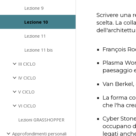
Lezione 9
Scrivere una r
Lezione 10
scelta. La col
dell'architettu
Lezione 11
François R
Lezione 11 bis
Plasma Wo
III CICLO
paesaggio
IV CICLO
Van Berkel,
V CICLO
La forma c
che l'ha cre
VI CICLO
Cyber Ston
Lezioni GRASSHOPPER
occupano de
legati anche
Approfondimenti personali