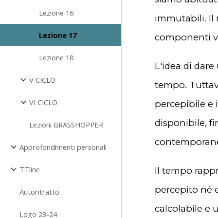
Lezione 16
immutabili. I
Lezione 17
componenti va
Lezione 18
L'idea di dare
V CICLO
tempo. Tuttav
VI CICLO
percepibile e 
disponibile, f
Lezioni GRASSHOPPER
contemporane
Approfondimenti personali
TTline
Il tempo rappr
percepito né 
Autoritratto
calcolabile e 
Logo 23-24