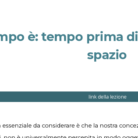
ip to main content
Skip to navigat
mpo è: tempo prima d
spazio
link della lezione
essenziale da considerare è che la nostra conce
i, non è universalmente percepita in modo oggett