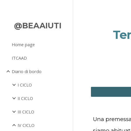
Sk
@BEAAIUTI
Te
Home page
ITCAAD
Diario di bordo
I CICLO
II CICLO
III CICLO
Una premessa 
IV CICLO
siamo abituat