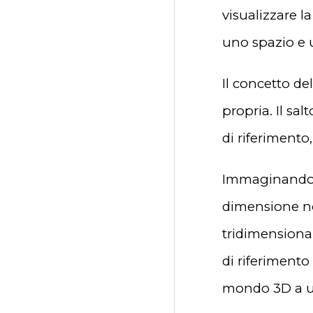
visualizzare l
uno spazio e
Il concetto d
propria. Il sa
di riferimento,
Immaginando d
dimensione no
tridimensional
di riferimento
mondo 3D a u