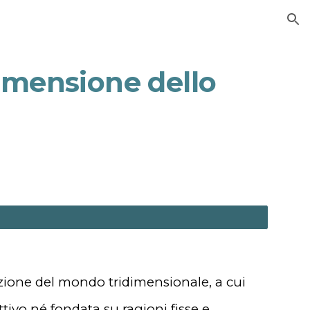
ion
imensione dello
zione del mondo tridimensionale, a cui
ivo né fondata su ragioni fisse e