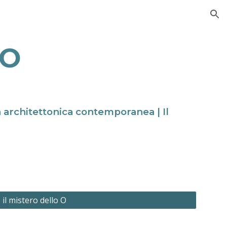
ion
LO
ca architettonica contemporanea | Il
il mistero dello O