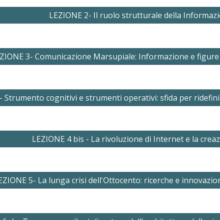
LEZIONE 2- Il ruolo strutturale della Informaz
ZIONE 3- Comunicazione Marsupiale: Informazione e figure 
Strumento cognitivi e strumenti operativi: sfida per ridefinir
LEZIONE 4 bis - La rivoluzione di Internet e la cre
EZIONE 5- La lunga crisi dell'Ottocento: ricerche e innovazion