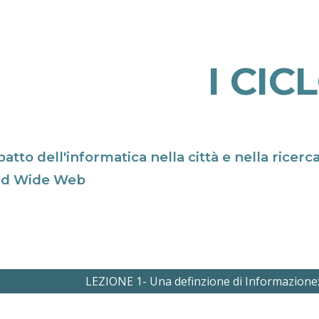
ip to main content
Skip to navigat
I CIC
patto dell'informatica nella città e nella ricer
ld Wide Web
LEZIONE 1- Una definzione di Informazione: 