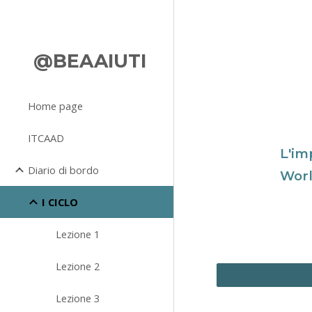
Sk
@BEAAIUTI
Home page
ITCAAD
L'im
Diario di bordo
Wor
I CICLO
Lezione 1
Lezione 2
Lezione 3