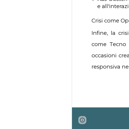
e all'inter
Crisi come Op
Infine, la cr
come Tecno Pr
occasioni crea
responsiva nel
Page
Google Sites
updated