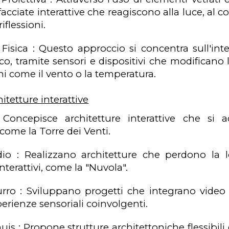
acciate interattive che reagiscono alla luce, al c
iflessioni.
à Fisica : Questo approccio si concentra sull'int
co, tramite sensori e dispositivi che modificano le
rni come il vento o la temperatura.
itetture interattive
 Concepisce architetture interattive che si
come la Torre dei Venti.
idio : Realizzano architetture che perdono la l
nterattivi, come la "Nuvola".
rro : Sviluppano progetti che integrano video e 
erienze sensoriali coinvolgenti.
uis : Propone strutture architettoniche flessibil