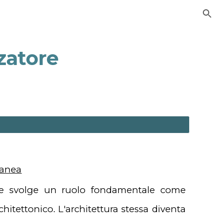
ion
zzatore
ranea
ione svolge un ruolo fondamentale come
itettonico. L'architettura stessa diventa