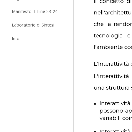
Il concetto d
Manifesto TTline 23-24
nell'architett
che la rendon
Laboratorio di Sintesi
tecnologia e
Info
l'ambiente cos
L'Interattivi
L'interattivi
una struttura 
Interattivi
possono app
variabili co
Interattivit