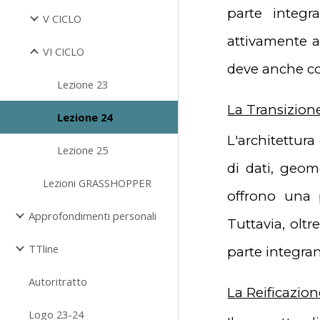
parte integr
V CICLO
attivamente al
VI CICLO
deve anche com
Lezione 23
La Transizione
Lezione 24
L'architettur
Lezione 25
di dati, geom
Lezioni GRASSHOPPER
offrono una 
Approfondimenti personali
Tuttavia, oltr
TTline
parte integran
Autoritratto
La Reificazion
Logo 23-24