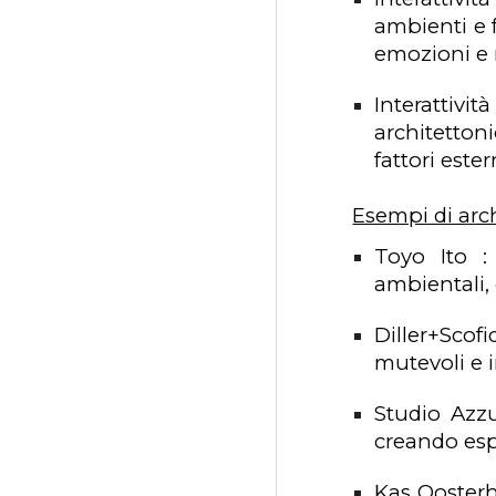
ambienti e f
emozioni e r
Interattivit
architettoni
fattori este
Esempi di arch
Toyo Ito :
ambientali, 
Diller+Scof
mutevoli e i
Studio Azzu
creando esp
Kas Oosterh