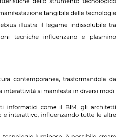
ratteristiche dello strumento tecnologico
la manifestazione tangibile delle tecnologie
ius illustra il legame indissolubile tra
zioni tecniche influenzano e plasmino
itettura contemporanea, trasformandola da
nterattività si manifesta in diversi modi:
i informatici come il BIM, gli architetti
interattivo, influenzando tutte le altre
i e tecnologie luminose, è possibile creare