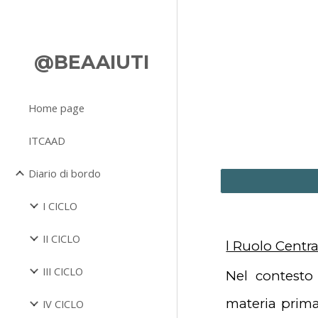
Sk
@BEAAIUTI
Home page
ITCAAD
Diario di bordo
I CICLO
II CICLO
l Ruolo Centr
III CICLO
Nel contesto
materia prima
IV CICLO