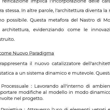
i reificazione implica l'incorporazione delle ca
ura stessa. In altre parole, l'architettura diventa 
o possibile. Questa metafora del Nastro di Moeb
 architettura, evidenziando come le innova
truito.
tà come Nuovo Paradigma
tà rappresenta il nuovo catalizzatore dell'arch
statica a un sistema dinamico e mutevole. Questa i
tà Processuale : Lavorando all'interno di ambient
ortare modifiche al modello in modo dinamico e 
involte nel progetto.
à Proiettiva : Attraverso l'uso di elementi vetrat